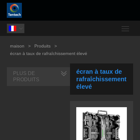
Togg

maison
>
Produits
>
écran à taux de rafraîchissement élevé
écran à taux de
PLUS DE
rafraîchissement
PRODUITS
élevé