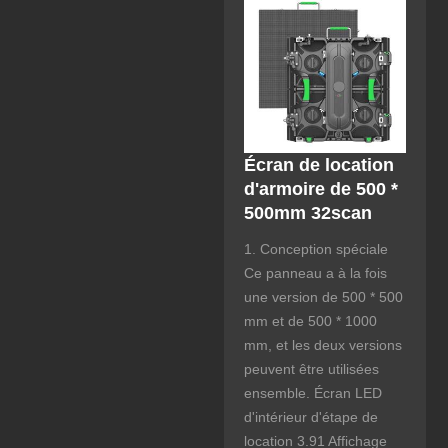
Écran de location
d'armoire de 500 *
500mm 32scan
1. Conception spéciale
Ce panneau a à la fois
une version de 500 * 500
mm et de 500 * 1000
mm, et les deux versions
peuvent être utilisées
ensemble. Écran LED
d'intérieur d'étape de
location 3.91 Affichage