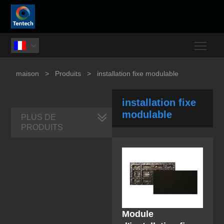
Togg

maison
>
Produits
>
installation fixe modulable
installation fixe
modulable
PLUS DE
PRODUITS
Module