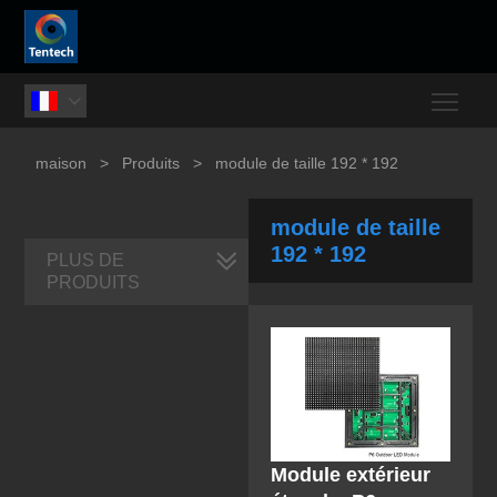
Togg

maison
>
Produits
>
module de taille 192 * 192
module de taille
192 * 192
PLUS DE
PRODUITS
Module extérieur