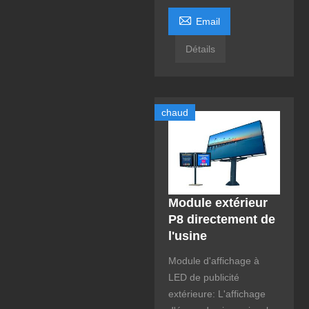

Email
Détails
chaud
Module extérieur
P8 directement de
l'usine
Module d'affichage à
LED de publicité
extérieure: L'affichage