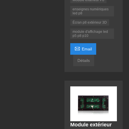
Module extérieur P8
enseignes numériques
led p8
Écran p8 extérieur 3D
module d'affichage led
p5 p8 p10

Email
Détails
Module extérieur