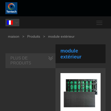
Togg

maison
>
Produits
>
module extérieur
module
extérieur
PLUS DE
PRODUITS