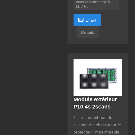
module d'affichage à
LED P5

Email
Détails
Module extérieur
P10 4s 2scans
1. Le caoutchouc de
silicone est choisi pour le
protecteur imperméable.