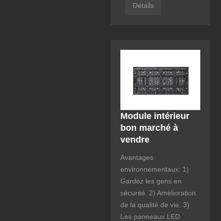
Détails
Module intérieur
bon marché à
vendre
Avantages
environnementaux: 1)
Gardez les gens en
sécurité. 2) Amélioration
de la qualité de vie. 3)
Les panneaux LED