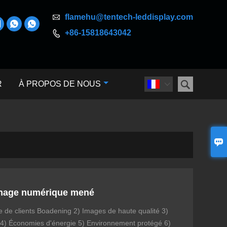

flamehu@tentech-leddisplay.com



+86-15818643042


R
À PROPOS DE NOUS


chage numérique mené
de clients Boadening 2) Images de haute qualité 3)
t 4) Économies d'énergie 5) Environnement protégé 6)