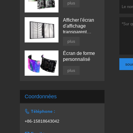
plus
Afficher l'écran
d'affichage
transparent
mené par fenêtre
plus
Écran de forme
personnalisé
sou
plus
Coordonnées

Téléphone :
+86-15818643042