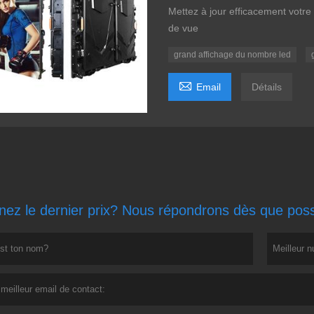
Mettez à jour efficacement votre
de vue
grand affichage du nombre led

Email
Détails
ez le dernier prix? Nous répondrons dès que poss