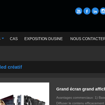



S
CAS
EXPOSITION DUSINE
NOUS CONTACTE
led créatif
Grand écran grand affi
Avantages commerciaux: 1) Base 
Diffuser le contenu efficacemen