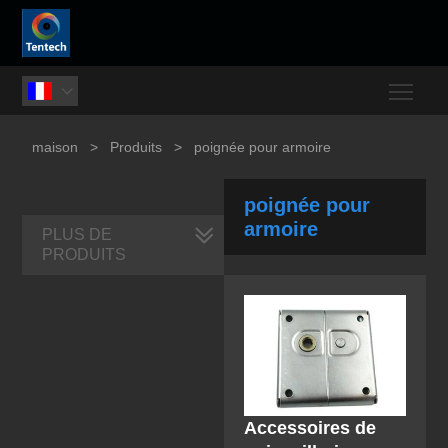
Togg

maison
>
Produits
>
poignée pour armoire
poignée pour
armoire
PLUS DE
PRODUITS
Accessoires de