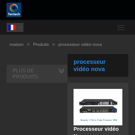
Togg

maison
>
Produits
>
processeur vidéo nova
processeur
vidéo nova
PLUS DE
PRODUITS
Processeur vidéo