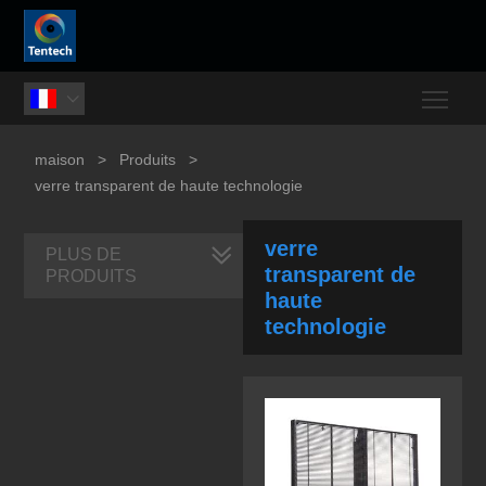
Togg

maison
>
Produits
>
verre transparent de haute technologie
verre
PLUS DE
transparent de
PRODUITS
haute
technologie