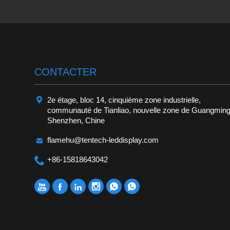
CONTACTER

2e étage, bloc 14, cinquième zone industrielle,
communauté de Tianliao, nouvelle zone de Guangming
Shenzhen, Chine

flamehu@tentech-leddisplay.com

+86-15818643042





