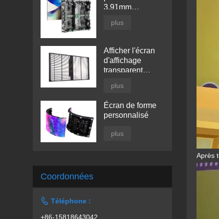
3.91mm
d'intérieur
plus
Afficher l'écran
d'affichage
transparent
mené par fenêtre
plus
Écran de forme
personnalisé
plus
Après t
Coordonnées

Téléphone :
+86-15818643042