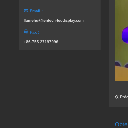

Email :
flamehu@tentech-leddisplay.com

Fax :
+86-755 27197996
Préc

Obten