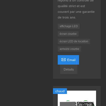
répond à un contrôle de
qualité strict et est
couvert par une garantie
de trois ans.
affichage LED
écran courbe
écran LED de location
armoire courbe

Email
Détails
chaud