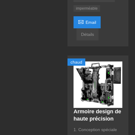
imperméable

Email
Détails
chaud
Armoire design de
haute précision
1. Conception spéciale