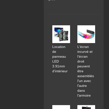
Location
L'écran
de
incurvé et
panneau
l'écran
LED
droit
3.91mm
peuvent
d'intérieur
être
assemblés
l'un avec
l'autre
dans
l'armoire