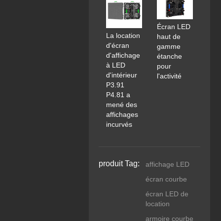
Écran LED
La location
haut de
d'écran
gamme
d'affichage
étanche
à LED
pour
d'intérieur
l'activité
P3.91
P4.81 a
mené des
affichages
incurvés
produit Tag:
affichage LED
écran courbe
écran LED de
location
armoire courbe