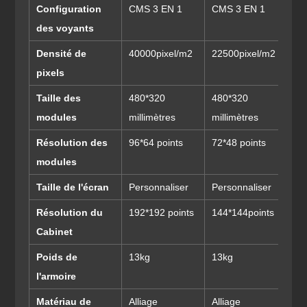
Configuration
CMS 3 EN 1
CMS 3 EN 1
CM
des voyants
Densité de
40000pixel/m2
22500pixel/m2
15
pixels
Taille des
480*320
480*320
48
modules
millimètres
millimètres
mi
Résolution des
96*64 points
72*48 points
60
modules
Taille de l'écran
Personnaliser
Personnaliser
Pe
Résolution du
192*192 points
144*144points
12
Cabinet
Poids de
13kg
13kg
13
l'armoire
Matériau de
Alliage
Alliage
Al