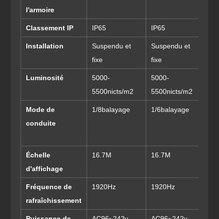
l'armoire
Classement IP
IP65
IP65
IP
Installation
Suspendu et
Suspendu et
Su
fixe
fixe
fix
Luminosité
5000-
5000-
50
5500nicts/m2
5500nicts/m2
55
Mode de
1/8balayage
1/6balayage
1/
conduite
Échelle
16.7M
16.7M
16
d'affichage
Fréquence de
1920Hz
1920Hz
19
rafraîchissement
Puissance de
AC96~242v
AC96~242v
AC