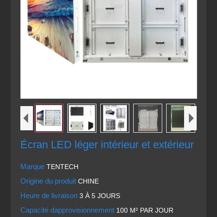
Écran LED léger intérieur et extérieur
Marque
TENTECH
Origine du produit
CHINE
Heure de livraison
3 À 5 JOURS
Capacité dapprovisionnement
100 M² PAR JOUR