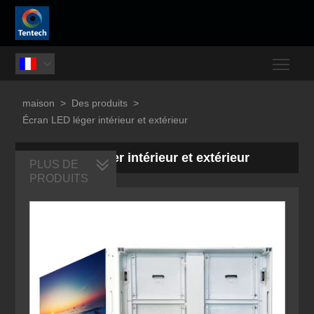
Togg

maison
>
Des produits
>
Écran LED léger intérieur et extérieur
Écran LED léger intérieur et extérieur
PLUS DE
PRODUITS