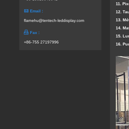
11. Pix

Email :
1
2. Ta
13. Mé
flamehu@tentech-leddisplay.com
14. Mat

Fax :
15. Lu
+86-755 27197996
16. Pu