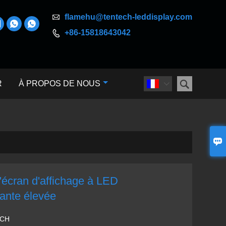

flamehu@tentech-leddisplay.com



+86-15818643042


R
À PROPOS DE NOUS


'écran d'affichage à LED
sante élevée
ECH