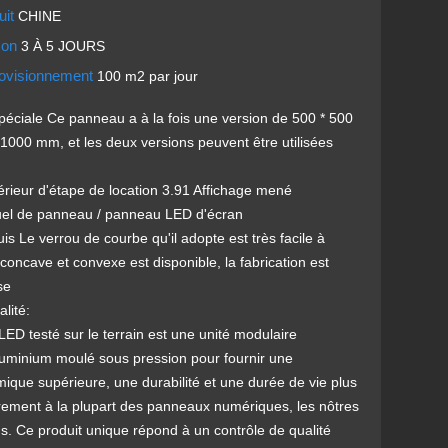
uit
CHINE
ison
3 À 5 JOURS
rovisionnement
100 m2 par jour
péciale Ce panneau a à la fois une version de 500 * 500
1000 mm, et les deux versions peuvent être utilisées
érieur d'étape de location 3.91 Affichage mené
uel de panneau / panneau LED d'écran
uis Le verrou de courbe qu'il adopte est très facile à
is concave et convexe est disponible, la fabrication est
se
alité:
ED testé sur le terrain est une unité modulaire
uminium moulé sous pression pour fournir une
mique supérieure, une durabilité et une durée de vie plus
rement à la plupart des panneaux numériques, les nôtres
ns. Ce produit unique répond à un contrôle de qualité