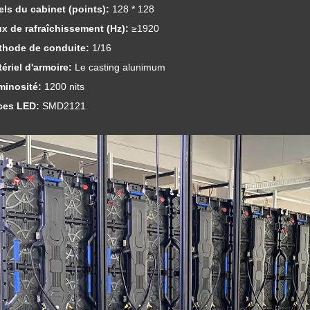
els du cabinet (points):
128 * 128
ux de rafraîchissement (Hz):
≥1920
thode de conduite:
1/16
ériel d'armoire:
Le casting alunimum
minosité:
1200 nits
ces LED:
SMD2121