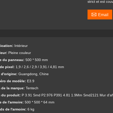
strict et est co

Email
ication:
Intérieur
leur:
Pleine couleur
lle du panneau:
500 * 500 mm
de pixel:
1,9 / 2,6 / 2,9 / 3,91 / 4,81 mm
 d'origine:
Guangdong, Chine
éro de modèle:
E3.9
 de la marque:
Tentech
 du produit:
P 3.91 Smd P2.976 P391 4.81 1.9Mm Smd2121 Mur d'af
le de l'armoire:
500 * 500 * 64 mm
ids de l'armoire:
6 kg