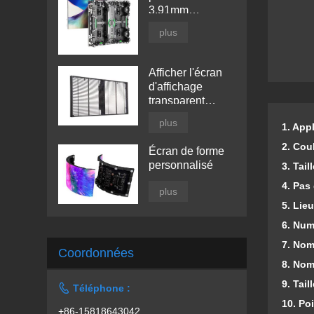
3.91mm
d'intérieur
plus
Afficher l'écran
d'affichage
transparent
mené par fenêtre
plus
1. Appl
2. Cou
Écran de forme
personnalisé
3. Tai
4. Pas 
plus
5. Lieu
6. Num
7. Nom
Coordonnées
8. Nom
9. Tail

Téléphone :
10. Po
+86-15818643042