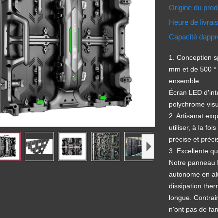
Origine du prod
Heure de livra
Capacité dapp
1. Conception s
mm et de 500 * 
ensemble.
Écran LED d'int
polychrome vis
2. Artisanat exq
utiliser, à la fo
précise et préci
3. Excellente qu
Notre panneau L
autonome en al
dissipation ther
longue. Contrai
n'ont pas de fa